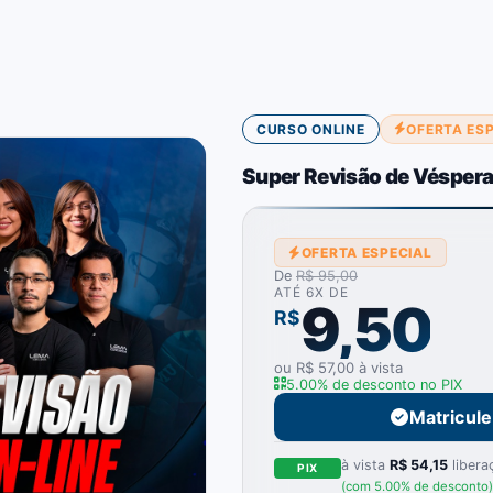
CURSO ONLINE
OFERTA ES
Super Revisão de Véspera
OFERTA ESPECIAL
De
R$ 95,00
ATÉ 6X DE
9,50
R$
ou R$ 57,00 à vista
5.00% de desconto no PIX
Matricul
à vista
R$ 54,15
libera
PIX
(com 5.00% de desconto)