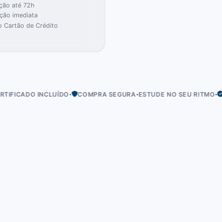
ção até 72h
ação imediata
 Cartão de Crédito
·
·
·
 INCLUÍDO
COMPRA SEGURA
ESTUDE NO SEU RITMO
ACESSO I