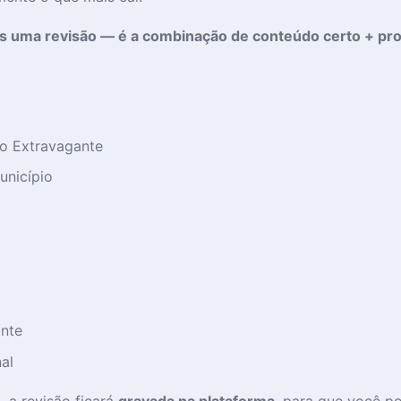
s uma revisão — é a combinação de conteúdo certo + prof
ão Extravagante
unicípio
nte
al
O
, a revisão ficará
gravada na plataforma
, para que você p