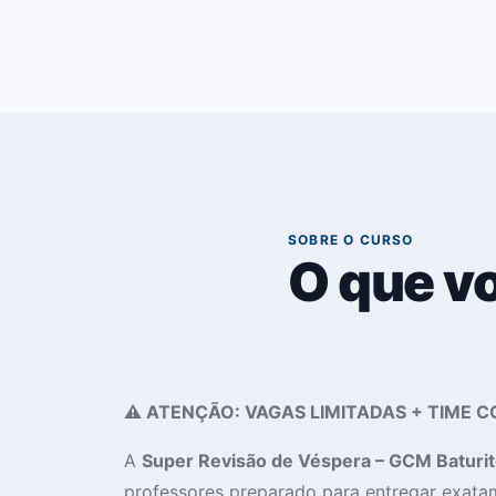
02
SOBRE O CURSO
O que v
⚠️ ATENÇÃO: VAGAS LIMITADAS + TIME
A
Super Revisão de Véspera – GCM Baturit
professores preparado para entregar exatam