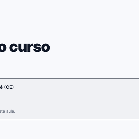
o curso
é (CE)
ta aula.