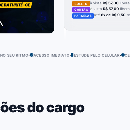
à vista
R$ 57,00
libera
BOLETO
à vista
R$ 57,00
liber
CARTÃO
Até
6x de R$ 9,50
no
PARCELAS
·
·
·
ITMO
ACESSO IMEDIATO
ESTUDE PELO CELULAR
CERTIFICADO
ões do cargo