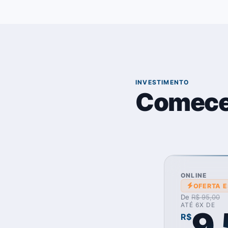
04
INVESTIMENTO
Comece
ONLINE
OFERTA E
De
R$ 95,00
ATÉ 6X DE
9
R$