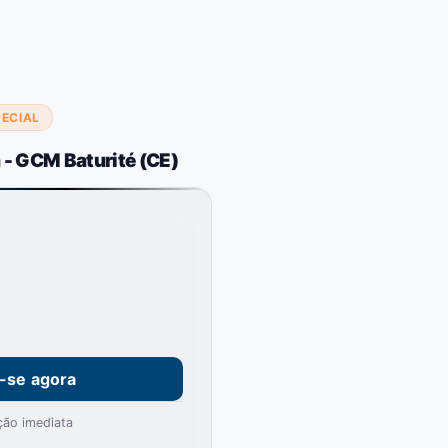
PECIAL
 - GCM Baturité (CE)
e-se agora
ção imediata