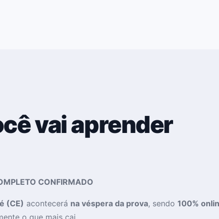
ocê vai aprender
 COMPLETO CONFIRMADO
é (CE)
acontecerá
na véspera da prova
, sendo
100% onli
ente o que mais cai.