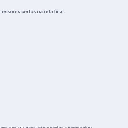
essores certos na reta final.
ossa assistir caso não consiga acompanhar