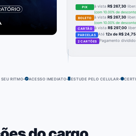
à vista
R$ 267,30
liber
PIX
(com 10.00% de desconto
à vista
R$ 267,30
liber
BOLETO
(com 10.00% de desconto
à vista
R$ 297,00
libe
CARTÃO
Até
12x de R$ 24,75
PARCELAS
Pagamento dividido
2 CARTÕES
·
·
·
O
ACESSO IMEDIATO
ESTUDE PELO CELULAR
CERTIFICADO IN
ões do cargo