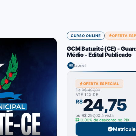
CURSO ONLINE
OFERTA ES
GCM Baturité (CE) - Guarda
Médio - Edital Publicado
Gabriel
GS
OFERTA ESPECIAL
De
R$ 497,00
ATÉ 12X DE
24,75
R$
ou R$ 297,00 à vista
10.00% de desconto no PIX
Matricul