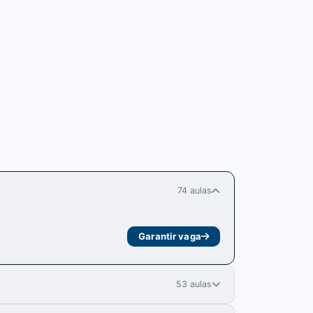
74 aulas
Garantir vaga
53 aulas