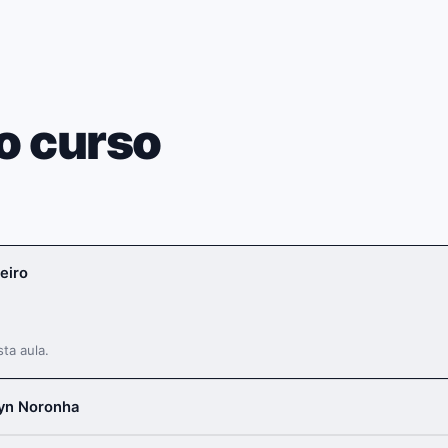
o curso
eiro
ta aula.
yn Noronha