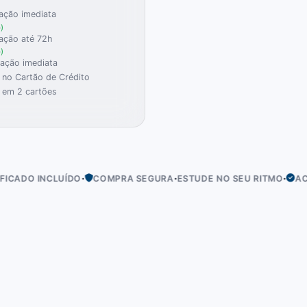
ação imediata
)
ação até 72h
)
ração imediata
no Cartão de Crédito
 em 2 cartões
·
·
·
CLUÍDO
COMPRA SEGURA
ESTUDE NO SEU RITMO
ACESSO IME