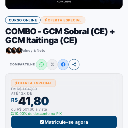
CURSO ONLINE
OFERTA ESPECIAL
COMBO - GCM Sobral (CE) +
GCM Itaitinga (CE)
Volney & Neto
COMPARTILHE
OFERTA ESPECIAL
De
R$ 1.047,00
ATÉ 12X DE
41,80
R$
ou R$ 501,60 à vista
10.00% de desconto no PIX
Matricule-se agora