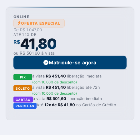
ONLINE
OFERTA ESPECIAL
De
R$ 1.047,00
ATÉ 12X DE
41,80
R$
ou R$ 501,60 à vista
Matricule-se agora
à vista
R$ 451,40
liberação imediata
PIX
(com 10.00% de desconto)
à vista
R$ 451,40
liberação até 72h
BOLETO
(com 10.00% de desconto)
à vista
R$ 501,60
liberação imediata
CARTÃO
Até
12x de R$ 41,80
no Cartão de Crédito
PARCELAS