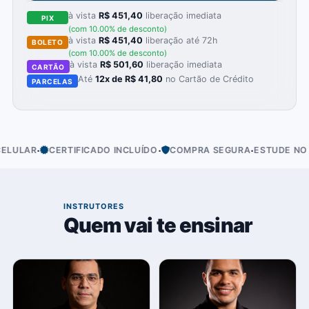
à vista
R$ 451,40
liberação imediata
PIX
(com 10.00% de desconto)
à vista
R$ 451,40
liberação até 72h
BOLETO
(com 10.00% de desconto)
à vista
R$ 501,60
liberação imediata
CARTÃO
Até
12x de R$ 41,80
no Cartão de Crédito
PARCELAS
·
·
·
AR
CERTIFICADO INCLUÍDO
COMPRA SEGURA
ESTUDE NO SEU 
01
INSTRUTORES
Quem vai te ensinar